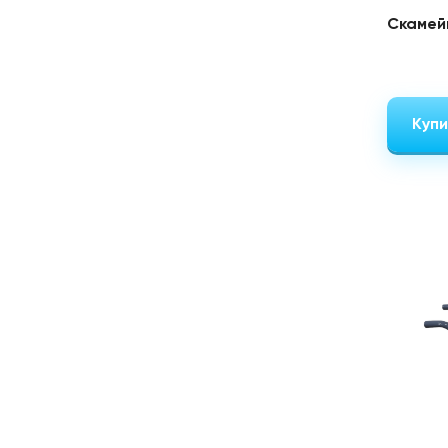
Скамей
Купи