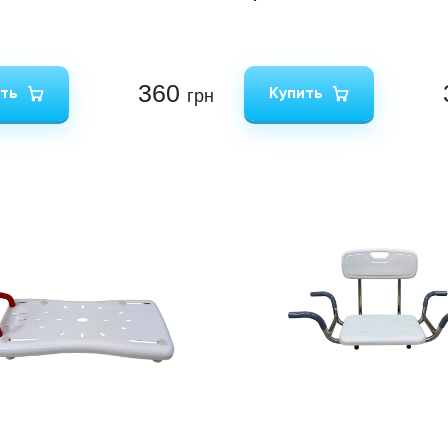
360
ть
Купить
грн