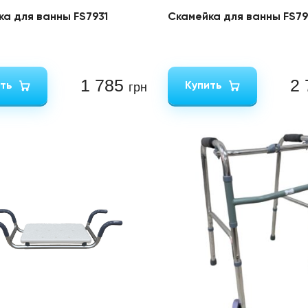
ка для ванны FS7931
Скамейка для ванны FS7
1 785
2
ть
Купить
грн