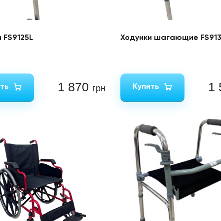
 FS9125L
Ходунки шагающие FS913
1 870
1
ть
Купить
грн