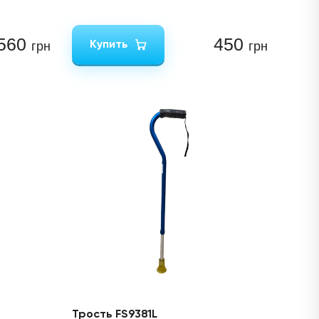
560
450
Купить
грн
грн
Трость FS9381L