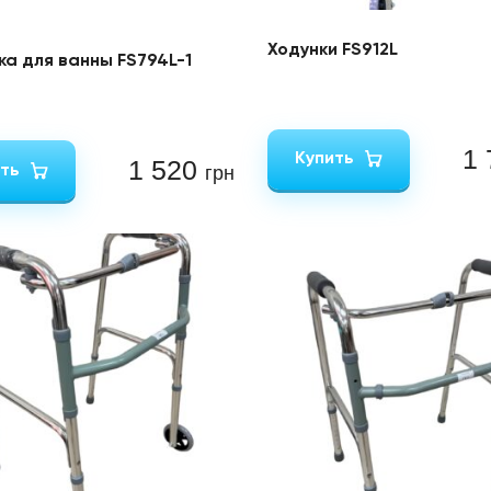
Ходунки FS912L
ка для ванны FS794L-1
1
Купить
1 520
ть
грн