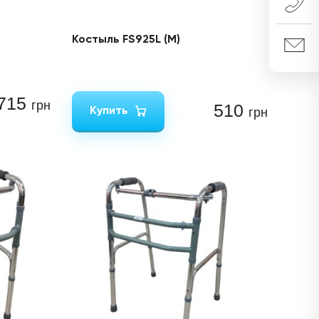
Костыль FS925L (M)
 715
грн
510
Купить
грн