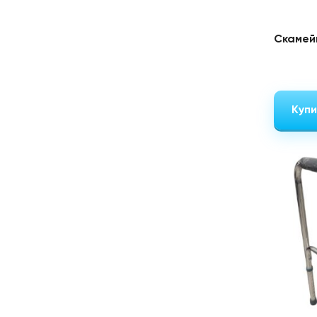
Скамей
Купи