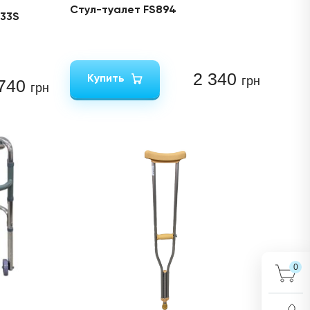
Стул-туалет FS894
933S
2 340
Купить
грн
 740
грн
0