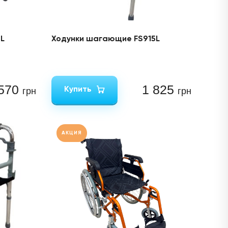
L
Ходунки шагающие FS915L
 570
1 825
Купить
грн
грн
АКЦИЯ