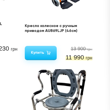
L
Кресло колесное с ручным
приводом AU869LJP (46см)
 230
13 900
грн
грн
Купить
11 990
грн