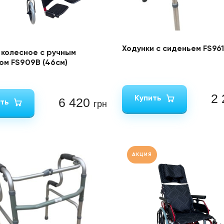
Ходунки с сиденьем FS961
 колесное с ручным
ом FS909B (46см)
2
Купить
6 420
ть
грн
АКЦИЯ