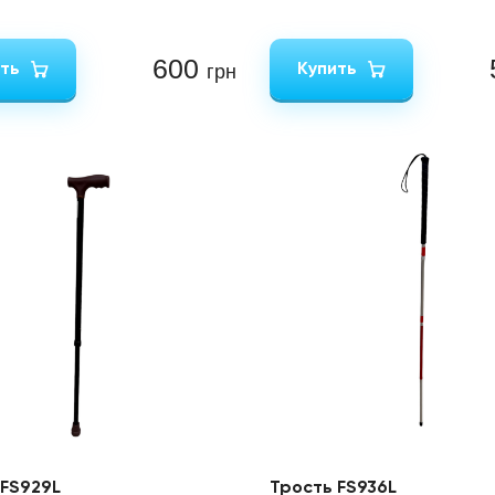
600
ть
Купить
грн
 FS929L
Трость FS936L