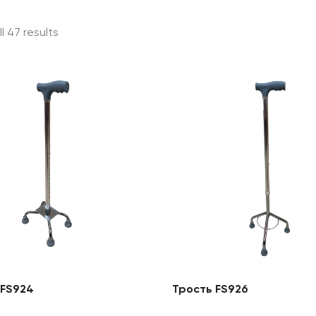
l 47 results
 FS924
Трость FS926