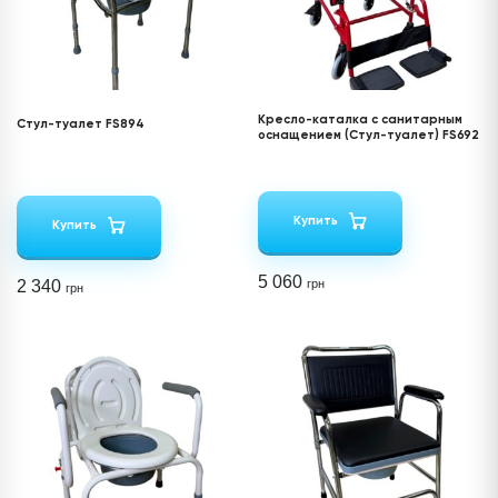
Кресло-каталка с санитарным
Стул-туалет FS894
оснащением (Стул-туалет) FS692
Купить
Купить
5 060
2 340
грн
грн