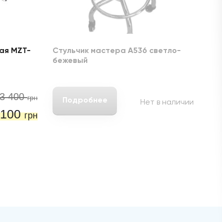
ая MZT-
Стульчик мастера А536 светло-
Те
бежевый
08
3 400
грн
Подробнее
Нет в наличии
 100
грн